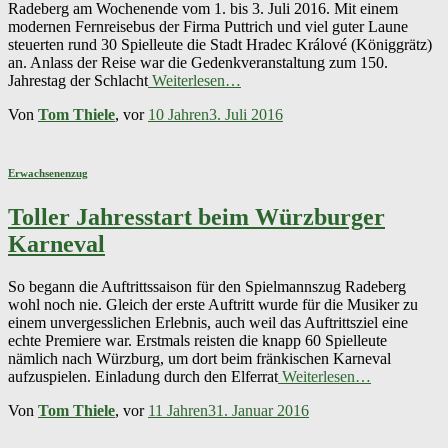
Radeberg am Wochenende vom 1. bis 3. Juli 2016. Mit einem
modernen Fernreisebus der Firma Puttrich und viel guter Laune
steuerten rund 30 Spielleute die Stadt Hradec Králové (Königgrätz)
an. Anlass der Reise war die Gedenkveranstaltung zum 150.
Jahrestag der Schlacht
Weiterlesen…
Von
Tom Thiele
, vor
10 Jahren
3. Juli 2016
Erwachsenenzug
Toller Jahresstart beim Würzburger
Karneval
So begann die Auftrittssaison für den Spielmannszug Radeberg
wohl noch nie. Gleich der erste Auftritt wurde für die Musiker zu
einem unvergesslichen Erlebnis, auch weil das Auftrittsziel eine
echte Premiere war. Erstmals reisten die knapp 60 Spielleute
nämlich nach Würzburg, um dort beim fränkischen Karneval
aufzuspielen. Einladung durch den Elferrat
Weiterlesen…
Von
Tom Thiele
, vor
11 Jahren
31. Januar 2016