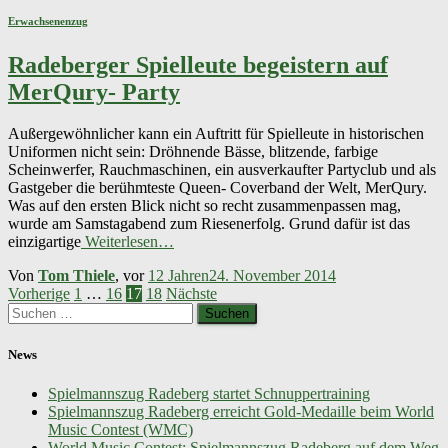
Erwachsenenzug
Radeberger Spielleute begeistern auf
MerQury- Party
Außergewöhnlicher kann ein Auftritt für Spielleute in historischen
Uniformen nicht sein: Dröhnende Bässe, blitzende, farbige
Scheinwerfer, Rauchmaschinen, ein ausverkaufter Partyclub und als
Gastgeber die berühmteste Queen- Coverband der Welt, MerQury.
Was auf den ersten Blick nicht so recht zusammenpassen mag,
wurde am Samstagabend zum Riesenerfolg. Grund dafür ist das
einzigartige
Weiterlesen…
Von
Tom Thiele
, vor
12 Jahren
24. November 2014
Seitennummerierung
Vorherige
1
…
16
17
18
Nächste
Suchen
der
nach:
Beiträge
News
Spielmannszug Radeberg startet Schnuppertraining
Spielmannszug Radeberg erreicht Gold-Medaille beim World
Music Contest (WMC)
World Music Contest: Spielmannszug Radeberg auf dem Weg