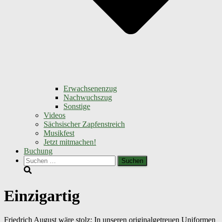
Erwachsenenzug
Nachwuchszug
Sonstige
Videos
Sächsischer Zapfenstreich
Musikfest
Jetzt mitmachen!
Buchung
Suchen
nach:
Einzigartig
Friedrich August wäre stolz: In unseren originalgetreuen Uniformen