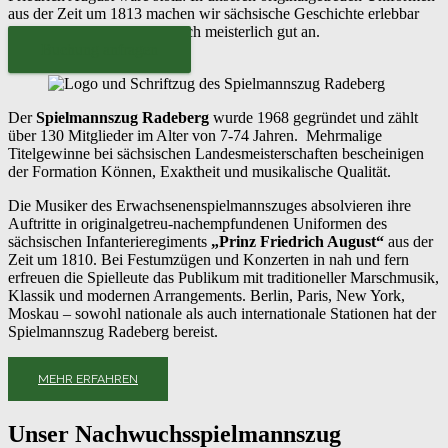
aus der Zeit um 1813 machen wir sächsische Geschichte erlebbar
und hören uns dazu auch noch meisterlich gut an.
Buchung anfragen
Der
Spielmannszug Radeberg
wurde 1968 gegründet und zählt
über 130 Mitglieder im Alter von 7-74 Jahren. Mehrmalige
Titelgewinne bei sächsischen Landesmeisterschaften bescheinigen
der Formation Können, Exaktheit und musikalische Qualität.
Die Musiker des Erwachsenenspielmannszuges absolvieren ihre
Auftritte in originalgetreu-nachempfundenen Uniformen des
sächsischen Infanterieregiments
„Prinz Friedrich August“
aus der
Zeit um 1810. Bei Festumzügen und Konzerten in nah und fern
erfreuen die Spielleute das Publikum mit traditioneller Marschmusik,
Klassik und modernen Arrangements. Berlin, Paris, New York,
Moskau – sowohl nationale als auch internationale Stationen hat der
Spielmannszug Radeberg bereist.
MEHR ERFAHREN
Unser Nachwuchsspielmannszug