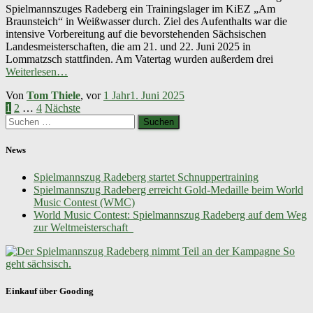
Spielmannszuges Radeberg ein Trainingslager im KiEZ „Am
Braunsteich“ in Weißwasser durch. Ziel des Aufenthalts war die
intensive Vorbereitung auf die bevorstehenden Sächsischen
Landesmeisterschaften, die am 21. und 22. Juni 2025 in
Lommatzsch stattfinden. Am Vatertag wurden außerdem drei
Weiterlesen…
Von
Tom Thiele
, vor
1 Jahr
1. Juni 2025
Seitennummerierung
1
2
…
4
Nächste
Suchen
der
nach:
Beiträge
News
Spielmannszug Radeberg startet Schnuppertraining
Spielmannszug Radeberg erreicht Gold-Medaille beim World
Music Contest (WMC)
World Music Contest: Spielmannszug Radeberg auf dem Weg
zur Weltmeisterschaft
Einkauf über Gooding