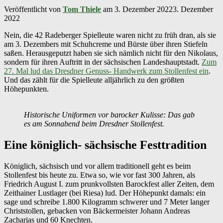
Veröffentlicht von
Tom Thiele
am
3. Dezember 2022
3. Dezember
2022
Nein, die 42 Radeberger Spielleute waren nicht zu früh dran, als sie
am 3. Dezembers mit Schuhcreme und Bürste über ihren Stiefeln
saßen. Herausgeputzt haben sie sich nämlich nicht für den Nikolaus,
sondern für ihren Auftritt in der sächsischen Landeshauptstadt.
Zum
27. Mal lud das Dresdner Genuss- Handwerk zum Stollenfest ein
.
Und das zählt für die Spielleute alljährlich zu den größten
Höhepunkten.
Historische Uniformen vor barocker Kulisse: Das gab
es am Sonnabend beim Dresdner Stollenfest.
Eine königlich- sächsische Festtradition
Königlich, sächsisch und vor allem traditionell geht es beim
Stollenfest bis heute zu. Etwa so, wie vor fast 300 Jahren, als
Friedrich August I. zum prunkvollsten Barockfest aller Zeiten, dem
Zeithainer Lustlager (bei Riesa) lud. Der Höhepunkt damals: ein
sage und schreibe 1.800 Kilogramm schwerer und 7 Meter langer
Christstollen, gebacken von Bäckermeister Johann Andreas
Zacharias und 60 Knechten.