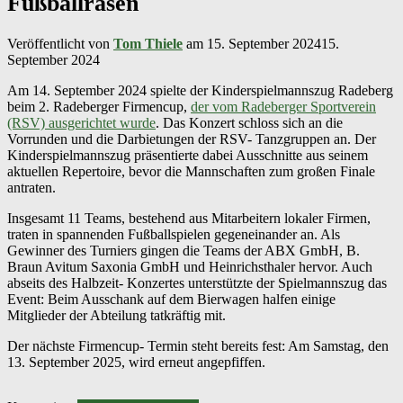
Fußballrasen
Veröffentlicht von
Tom Thiele
am
15. September 2024
15.
September 2024
Am 14. September 2024 spielte der Kinderspielmannszug Radeberg
beim 2. Radeberger Firmencup,
der vom Radeberger Sportverein
(RSV) ausgerichtet wurde
. Das Konzert schloss sich an die
Vorrunden und die Darbietungen der RSV- Tanzgruppen an. Der
Kinderspielmannszug präsentierte dabei Ausschnitte aus seinem
aktuellen Repertoire, bevor die Mannschaften zum großen Finale
antraten.
Insgesamt 11 Teams, bestehend aus Mitarbeitern lokaler Firmen,
traten in spannenden Fußballspielen gegeneinander an. Als
Gewinner des Turniers gingen die Teams der ABX GmbH, B.
Braun Avitum Saxonia GmbH und Heinrichsthaler hervor. Auch
abseits des Halbzeit- Konzertes unterstützte der Spielmannszug das
Event: Beim Ausschank auf dem Bierwagen halfen einige
Mitglieder der Abteilung tatkräftig mit.
Der nächste Firmencup- Termin steht bereits fest: Am Samstag, den
13. September 2025, wird erneut angepfiffen.