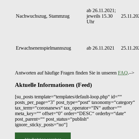
ab 26.11.2021;
Nachwuchszug, Stammzug
jeweils 15.30
25.11.20
Uhr
Erwachsenenspielmannszug
ab 26.11.2021
25.11.20
Antworten auf häufige Fragen finden Sie in unseren
FAQ
.–>
Aktuelle Informationen (Feed)
[su_posts template=“templates/default-loop.php“ id=““
posts_per_page=“3″ post_type=“post“ taxonomy=“category“
tax_term=“coronanews“ tax_operator=“IN“ author=““
meta_key=““ offset=“0″ order=“DESC“ orderby=“date“
post_parent=““ post_status=“publish“
ignore_sticky_posts=“no“]