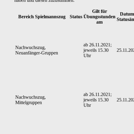
haben und diesen zuzustimmen.
Gilt für
Datum 
Bereich Spielmannszug
Status
Übungsstunden
Statusä
am
ab 26.11.2021;
Nachwuchszug,
jeweils 15.30
25.11.20
Neuanfänger-Gruppen
Uhr
ab 26.11.2021;
Nachwuchszug,
jeweils 15.30
25.11.20
Mittelgruppen
Uhr